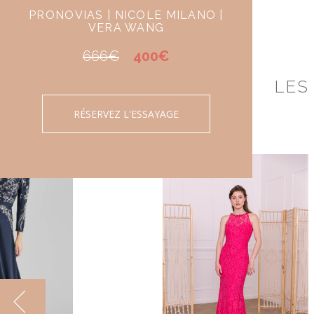
PRONOVIAS | NICOLE MILANO |
VERA WANG
666€
400€
LES
RÉSERVEZ L'ESSAYAGE