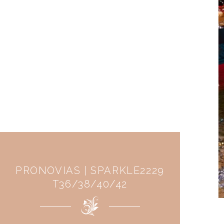
PRONOVIAS | SPARKLE2229
T36/38/40/42​