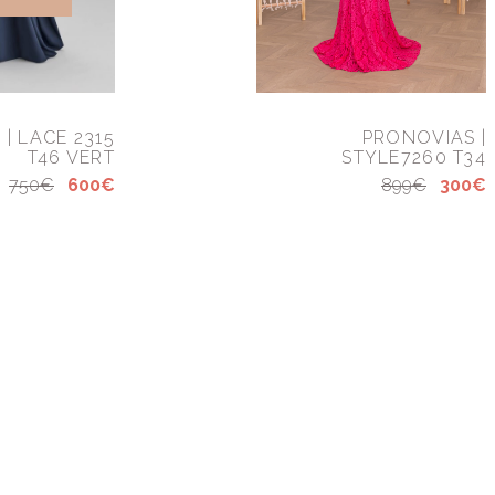
| LACE 2315
PRONOVIAS |
T46 VERT
STYLE7260 T34
750€
600€
899€
300€