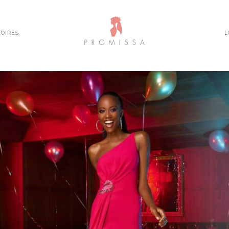
OIRES
L