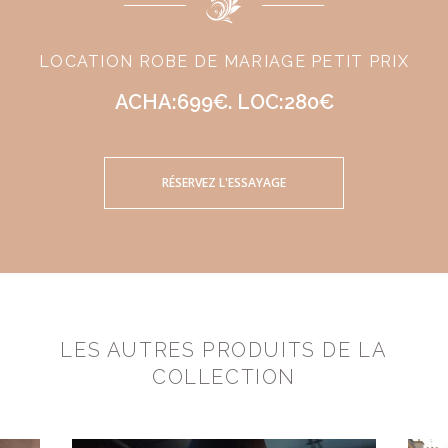
LOCATION ROBE DE MARIAGE PETIT PRIX
ACHA:699€. LOC:280€
RÉSERVEZ L'ESSAYAGE
LES AUTRES PRODUITS DE LA
COLLECTION