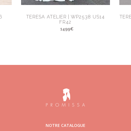
6
TERESA ATELIER | WP2538 US14
TER
FR42
1499€
NOTRE CATALOGUE