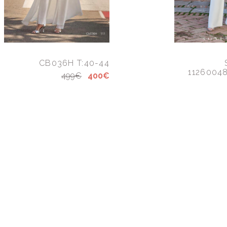
CB036H T:40-44
11260048
499€
400€