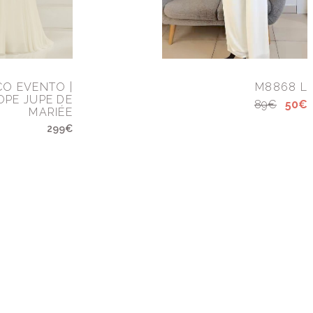
CO EVENTO |
M8868 L
OPE JUPE DE
89€
50€
MARIÉE
299€