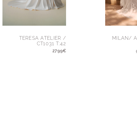
TERESA ATELIER /
MILAN/ 
CT1031 T:42
2799€