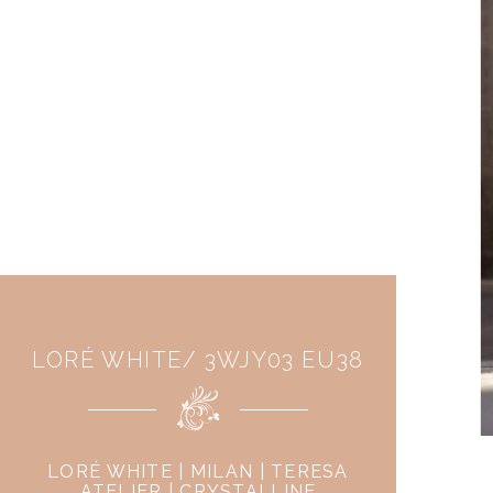
LORÉ WHITE/ 3WJY03 EU38
LORÉ WHITE | MILAN | TERESA
ATELIER | CRYSTALLINE