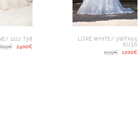
E/ 1222 T38
LORÉ WHITE/ 3WFX55
EU36
2699€
2400€
1559€
1200€