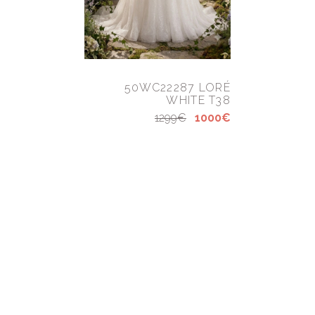
50WC22287 LORÉ
WHITE T38
1299€
1000€