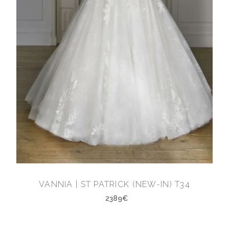
VANNIA | ST PATRICK (NEW-IN) T34
2389€