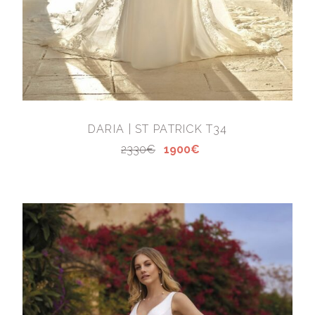
DARIA | ST PATRICK T34
2330€
1900€