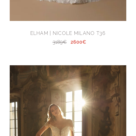
ELHAM | NICOLE MILANO T36
3189€
2600€