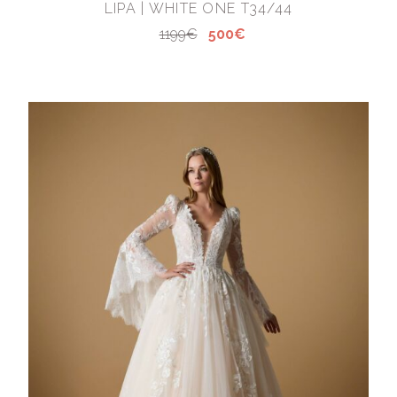
LIPA | WHITE ONE T34/44
1199€
500€