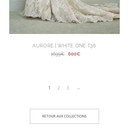
AURORE | WHITE ONE T36
1699€
600€
1
2
3
→
RETOUR AUX COLLECTIONS