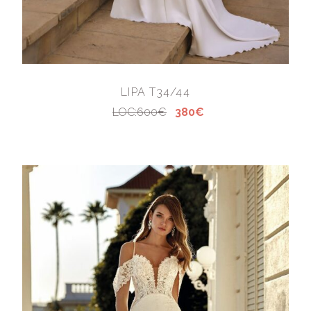
LIPA T34/44
LOC:600€
380€