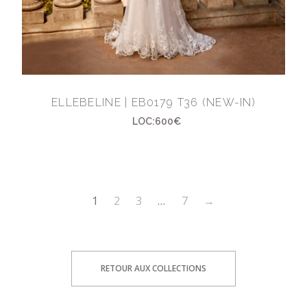
ELLEBELINE | EB0179 T36 (NEW-IN)
LOC:600€
1
2
3
…
7
→
RETOUR AUX COLLECTIONS