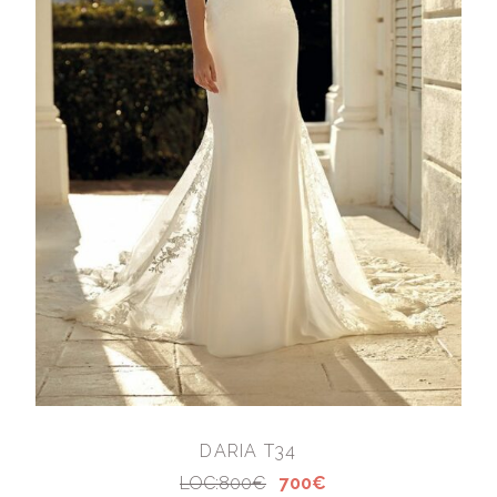
DARIA T34
LOC:800€
700€