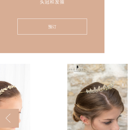
头冠和发箍
预订