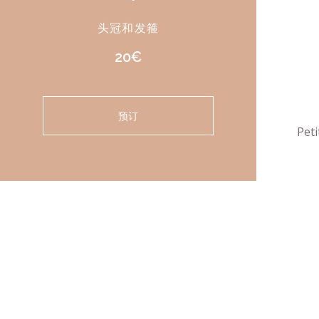
头冠和发箍
20€
预订
Pet