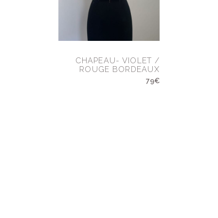
CHAPEAU- VIOLET /
ROUGE BORDEAUX
79€