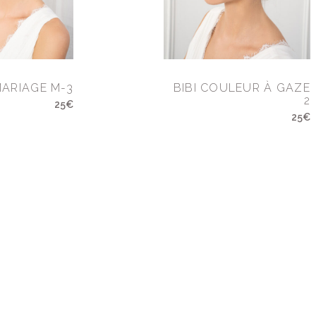
MARIAGE M-3
BIBI COULEUR À GAZE
2
25€
25€