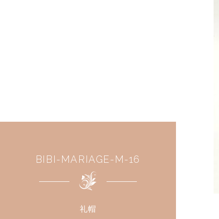
BIBI-MARIAGE-M-16
礼帽