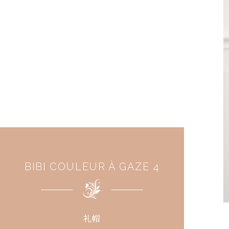
BIBI COULEUR À GAZE 4
礼帽