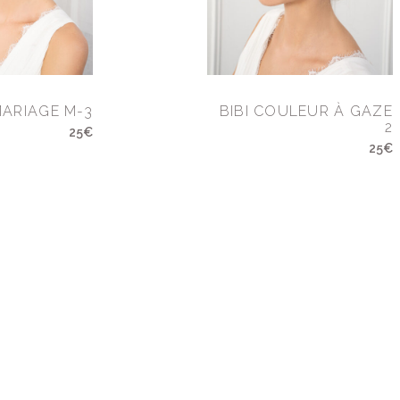
MARIAGE M-3
BIBI COULEUR À GAZE
2
25€
25€