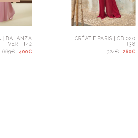
 | BALANZA
CRÉATIF PARIS | CBI020
VERT T42
T38
669€
400€
324€
260€