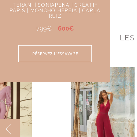
TERANI | SONIAPENA | CRÉATIF
PARIS | MONCHO HEREIA | CARLA
RUIZ
799€
600€
LES
RÉSERVEZ L'ESSAYAGE