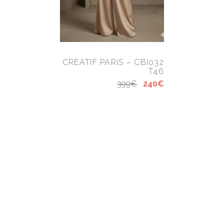
CREATIF PARIS – CBI032
T46
399€
240€