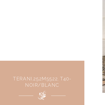
TERANI.252M5522. T40-
NOIR/BLANC