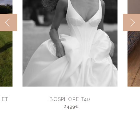
 ET
BOSPHORE T40
2499€