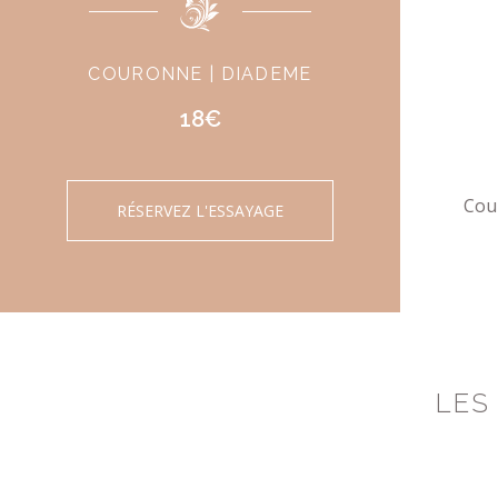
COURONNE | DIADEME
18€
Cou
RÉSERVEZ L'ESSAYAGE
LES