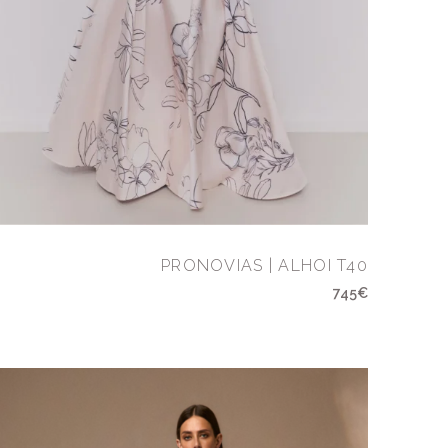
PRONOVIAS | ALHOI T40
745€