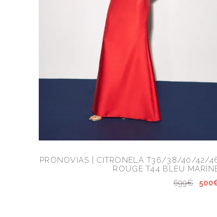
PRONOVIAS | CITRONELA T36/38/40/42/4
ROUGE T44 BLEU MARIN
699€
500