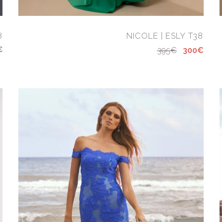
8
NICOLE | ESLY T38
€
395€
300€