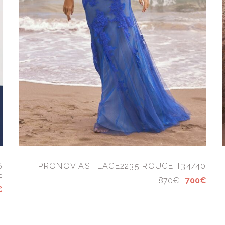
6
PRONOVIAS | LACE2235 ROUGE T34/40
E
870€
700€
€