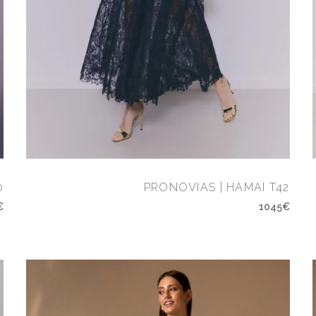
0
PRONOVIAS | HAMAI T42
€
1045€