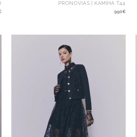
U
PRONOVIAS | KAMIHA T44
€
990€