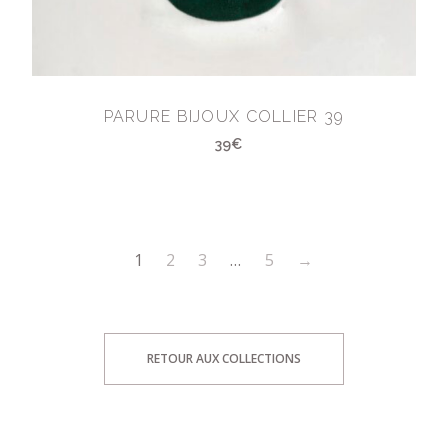
PARURE BIJOUX COLLIER 39
39€
1
2
3
…
5
→
RETOUR AUX COLLECTIONS