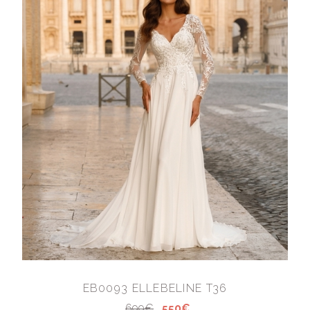
EB0093 ELLEBELINE T36
699€
550€