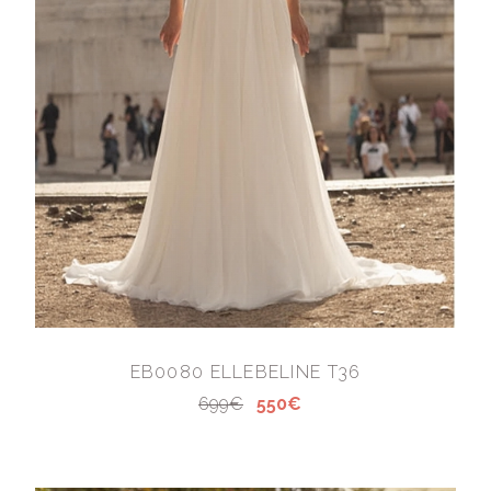
EB0080 ELLEBELINE T36
699€
550€