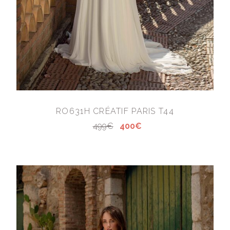
RO631H CRÉATIF PARIS T44
499€
400€