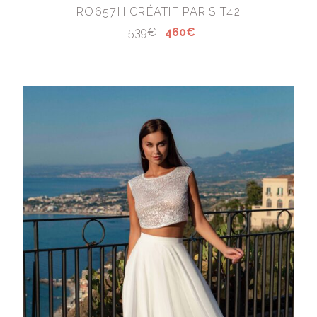
RO657H CRÉATIF PARIS T42
539€
460€