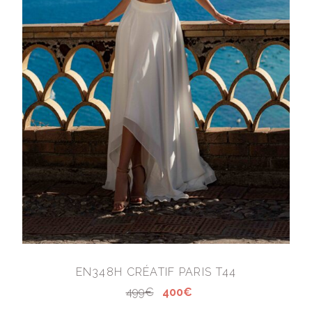
EN348H CRÉATIF PARIS T44
499€
400€