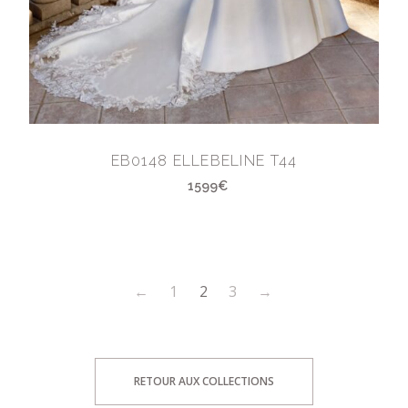
EB0148 ELLEBELINE T44
1599€
←
1
2
3
→
RETOUR AUX COLLECTIONS