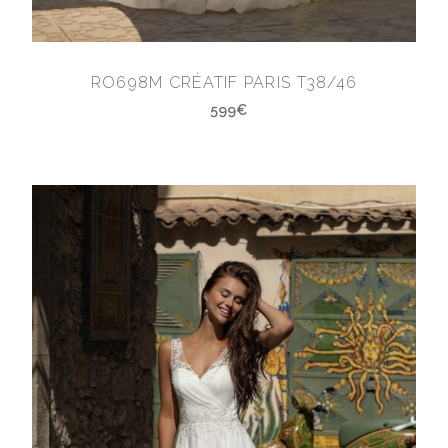
RO698M CRÉATIF PARIS T38/46
599€