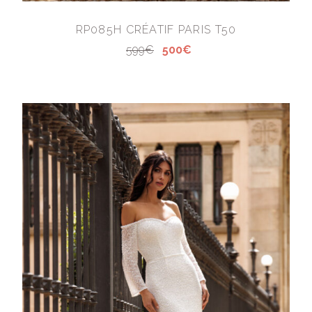
RP085H CRÉATIF PARIS T50
599€
500€