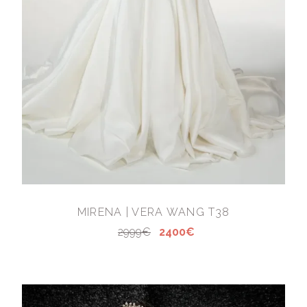
MIRENA | VERA WANG T38
2999€
2400€