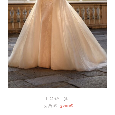
FIORA T36
3589€
3200€