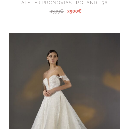
ATELIER PRONOVIAS | ROLAND T36
4399€
3500€