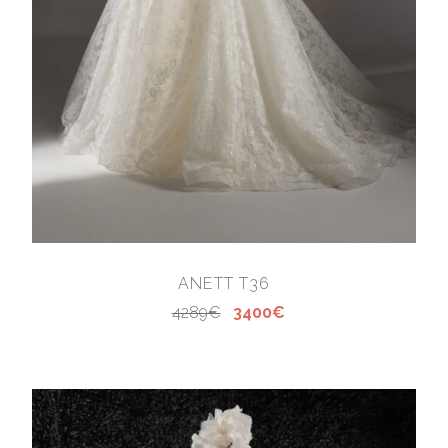
ANETT T36
4289€
3400€