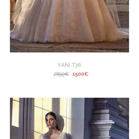
YANI T36
2899€
1500€