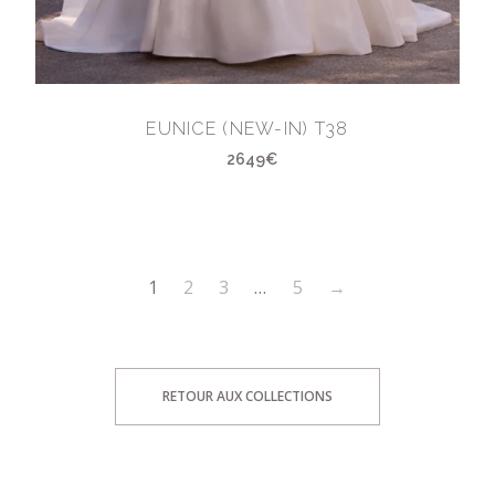
EUNICE (NEW-IN) T38
2649€
1
2
3
…
5
→
RETOUR AUX COLLECTIONS