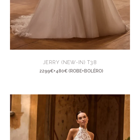
JERRY (NEW-IN) T38
2299€+480€ (ROBE+BOLÉRO)