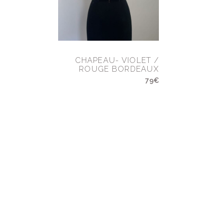
CHAPEAU- VIOLET /
ROUGE BORDEAUX
79€