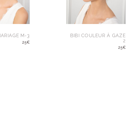
MARIAGE M-3
BIBI COULEUR À GAZE
2
25€
25€