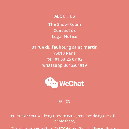
ABOUT US
The Show-Room
Contact us
Legal Notice
31 rue du faubourg saint martin
75010 Paris
tel: 01 53 26 07 02
whatsapp:0646304919
FR
CN
Promissa : Your Wedding Dress in Paris , rental wedding dress for
photoshoot,
This site is protected by reCAPTCHA and Google's
Privacy Policy
-