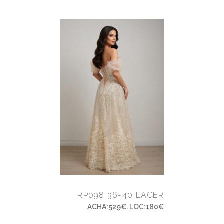
RP098 36-40 LACER
ACHA:529€. LOC:180€