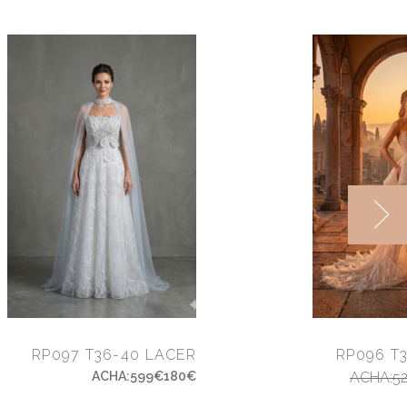
RP097 T36-40 LACER
RP096 T
ACHA:599€180€
ACHA:52