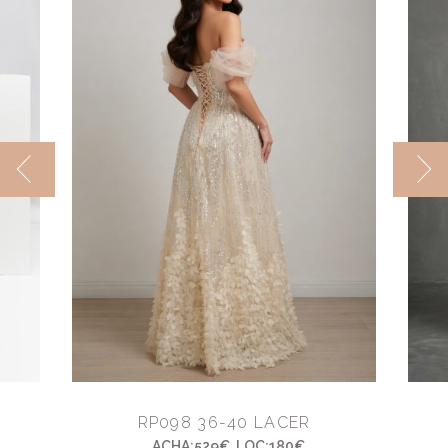
RP098 36-40 LACER
ACHA:529€. LOC:180€