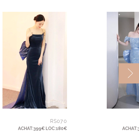
RS070
ACHAT:399€ LOC:180€
ACHAT: