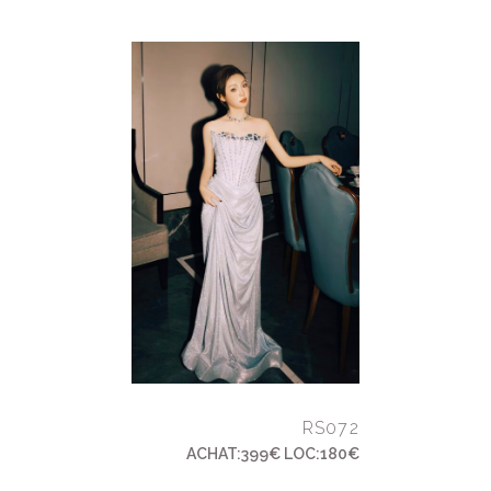
RS072
ACHAT:399€ LOC:180€