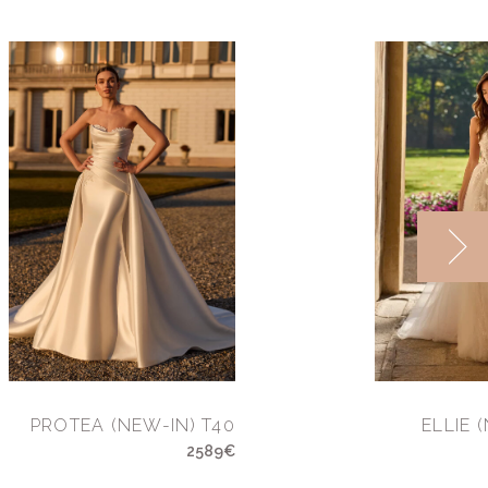
PROTEA (NEW-IN) T40
ELLIE 
2589€