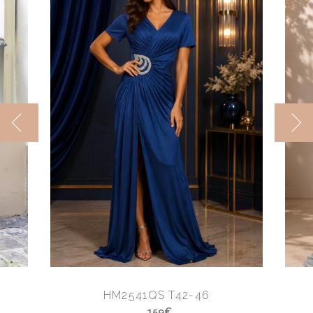
HM2541QS T42-46
159€