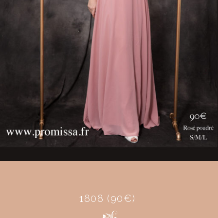
1808 (90€) ​