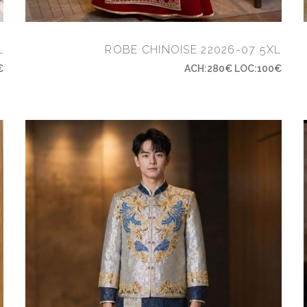
L
ROBE CHINOISE 22026-07 5XL
€
ACH:280€ LOC:100€