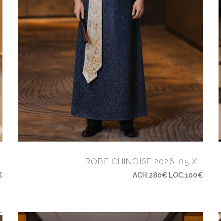
L
ROBE CHINOISE 2026-05 XL
€
ACH:280€ LOC:100€