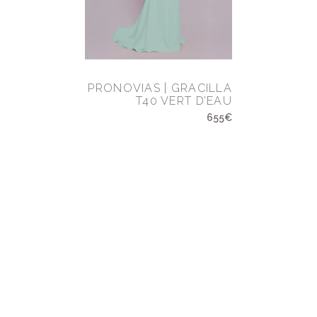
PRONOVIAS | GRACILLA
T40 VERT D’EAU
655€