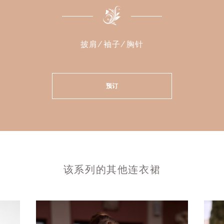
披肩/袖子/胸针
预订
该系列的其他连衣裙