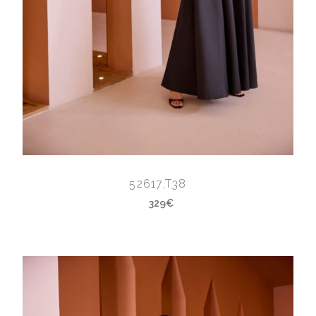
52617,T38
329€