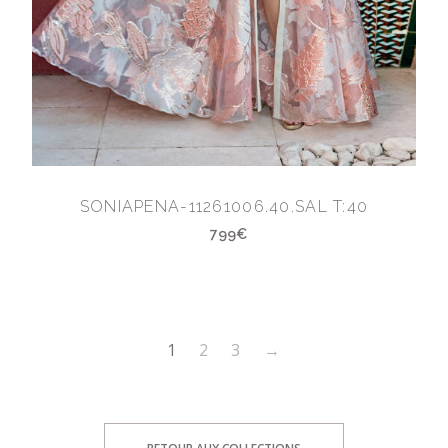
SONIAPENA-11261006.40.SAL T:40
799€
1
2
3
→