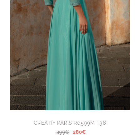
CREATIF PARIS R0599M T38
499€
280€