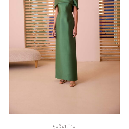
52621,T42