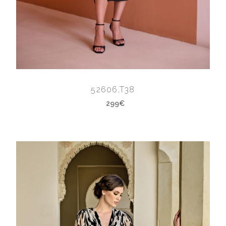
52606,T38
299€