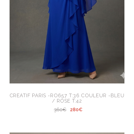
CREATIF PARIS -RO657 T:36 COULEUR -BLEU
/ ROSE T:42
360€
280€