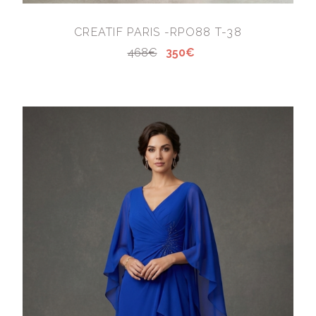
CREATIF PARIS -RPO88 T-38
468€
350€