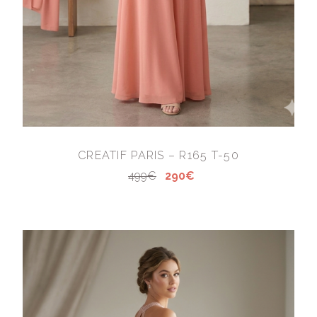
CREATIF PARIS – R165 T-50
499€
290€