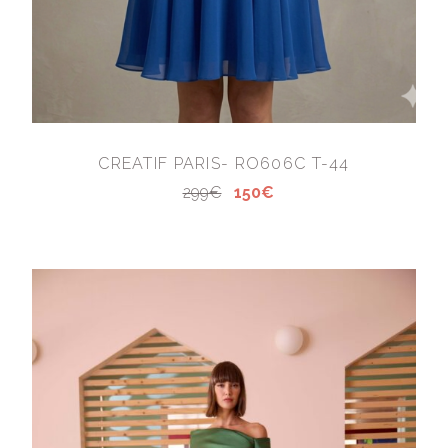
CREATIF PARIS- RO606C T-44
299€
150€