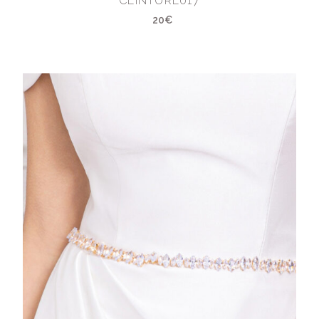
CEINTURE017
20€