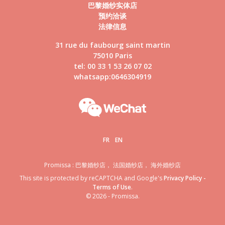
巴黎婚纱实体店
预约洽谈
法律信息
31 rue du faubourg saint martin
75010 Paris
tel: 00 33 1 53 26 07 02
whatsapp:0646304919
FR
EN
Promissa : 巴黎婚纱店， 法国婚纱店， 海外婚纱店
This site is protected by reCAPTCHA and Google's
Privacy Policy
-
Terms of Use
.
© 2026 - Promissa.