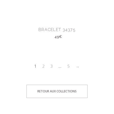
BRACELET 34375
49€
1
2
3
…
5
→
RETOUR AUX COLLECTIONS