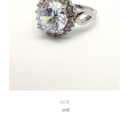
008
10€