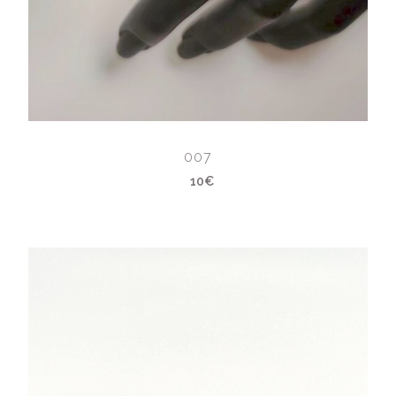
007
10€