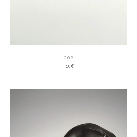
002
10€