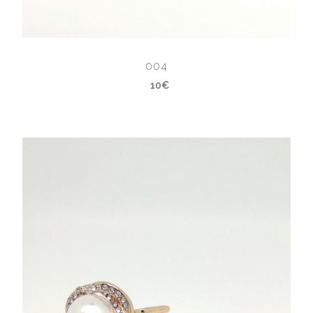
004
10€