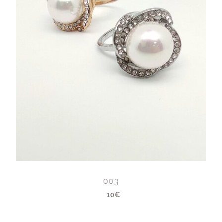
003
10€