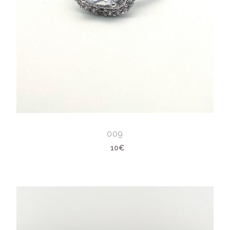
009
10€