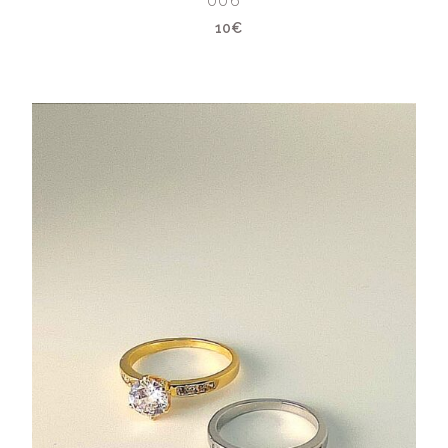
006
10€