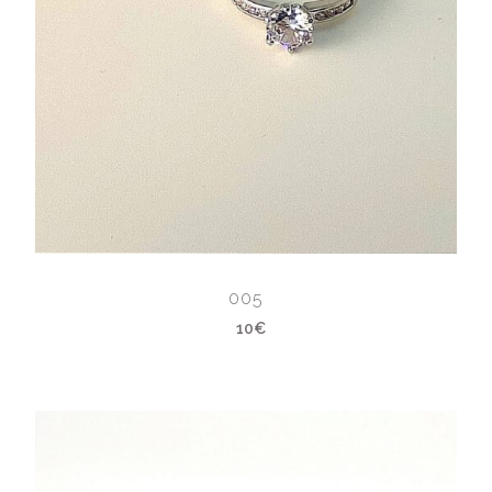
005
10€