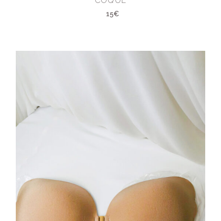
COQUE
15€