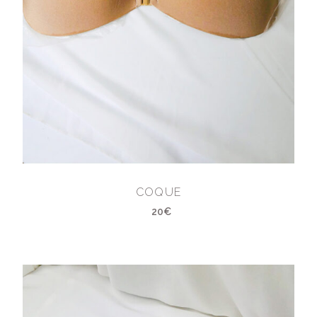
COQUE
20€