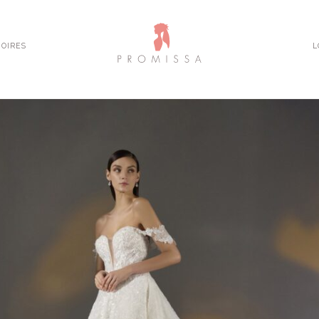
OIRES
L