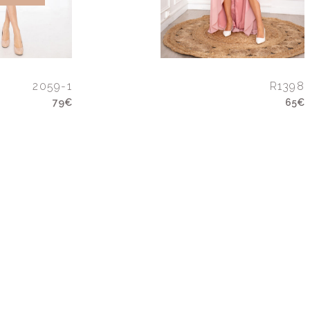
2059-1
R1398
79€
65€