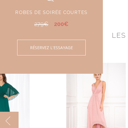
ROBES DE SOIRÉE COURTES
279€
200€
LES
RÉSERVEZ L'ESSAYAGE