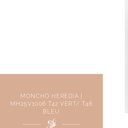
MONCHO HEREDIA |
MH25V1006 T42 VERT/ T46
BLEU