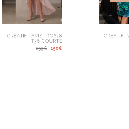
CRÉATIF PARIS -RO618
CREATIF P
T36 COURTE
259€
150€